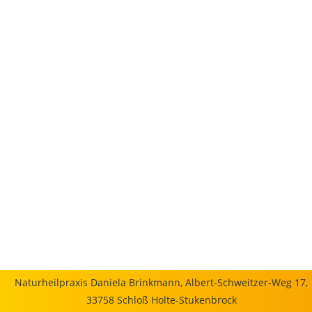
Naturheilpraxis Daniela Brinkmann, Albert-Schweitzer-Weg 17,
33758 Schloß Holte-Stukenbrock